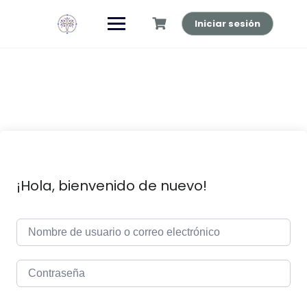
Saltar
al
Iniciar sesión
contenido
¡Hola, bienvenido de nuevo!