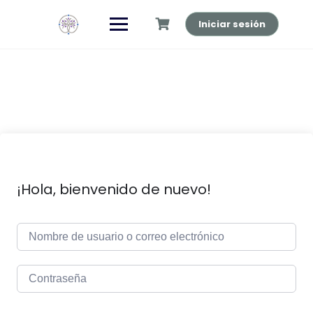
Saltar
al
Iniciar sesión
contenido
¡Hola, bienvenido de nuevo!