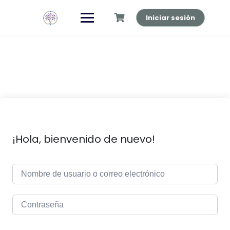
Saltar
al
Iniciar sesión
contenido
¡Hola, bienvenido de nuevo!