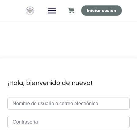
Saltar
al
Iniciar sesión
contenido
¡Hola, bienvenido de nuevo!