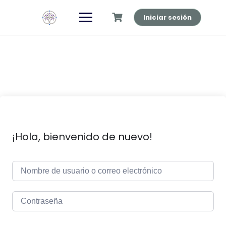
Saltar
al
Iniciar sesión
contenido
¡Hola, bienvenido de nuevo!