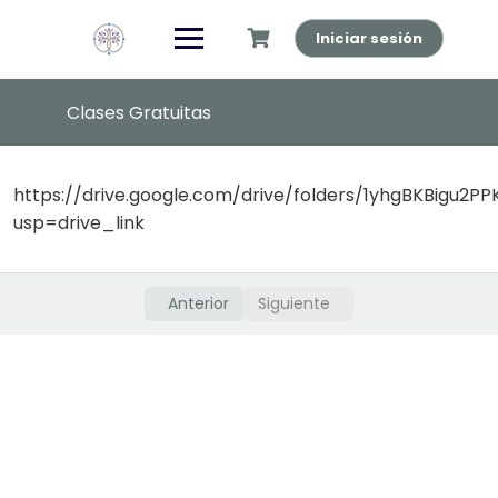
Saltar
al
Iniciar sesión
contenido
Clases Gratuitas
Clases en Vivo
0/7
https://drive.google.com/drive/folders/1yhgBKBigu2P
usp=drive_link
Biblioteca Virtual
0/1
Biblioteca virtual
Anterior
Siguiente