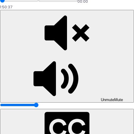
00:00
1:50:37
Péndulo Hebreo y Letras Sagradas
01:50:37
Metatrón
01:03:20
Biblioteca Virtual
0/1
Unmute
Mute