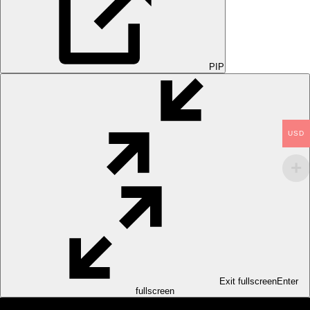
PIP
USD
Exit fullscreen
Enter
fullscreen