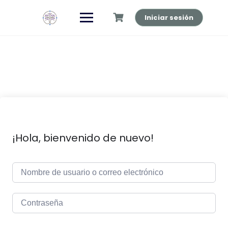
Saltar
al
Iniciar sesión
contenido
¡Hola, bienvenido de nuevo!