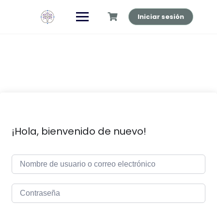
Saltar
al
Iniciar sesión
contenido
¡Hola, bienvenido de nuevo!