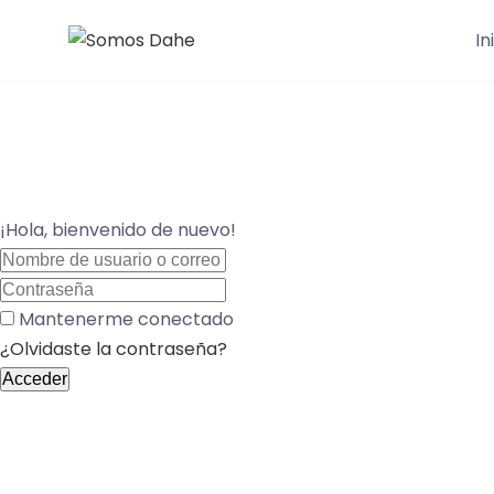
Saltar
In
al
contenido
¡Hola, bienvenido de nuevo!
Mantenerme conectado
¿Olvidaste la contraseña?
Acceder