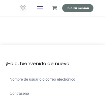
Saltar
al
Iniciar sesión
contenido
¡Hola, bienvenido de nuevo!