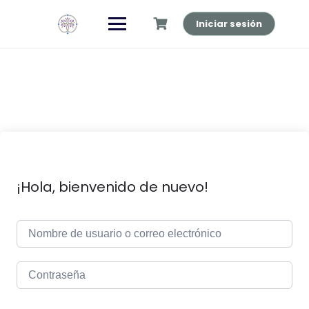
Saltar
al
Iniciar sesión
contenido
¡Hola, bienvenido de nuevo!