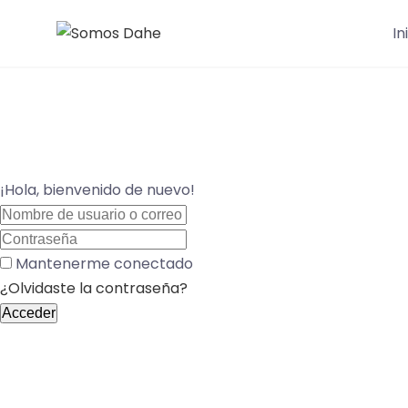
Saltar
In
al
contenido
¡Hola, bienvenido de nuevo!
Mantenerme conectado
¿Olvidaste la contraseña?
Acceder