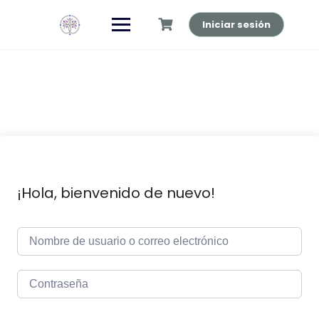
Saltar
al
Iniciar sesión
contenido
¡Hola, bienvenido de nuevo!