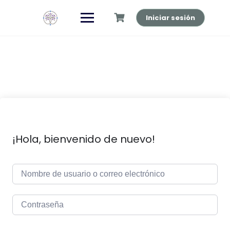
Saltar
al
Iniciar sesión
contenido
¡Hola, bienvenido de nuevo!