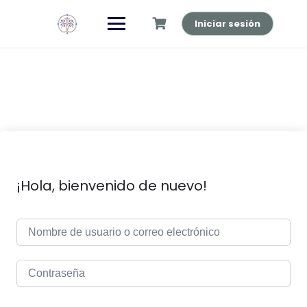
Saltar
al
Iniciar sesión
contenido
¡Hola, bienvenido de nuevo!