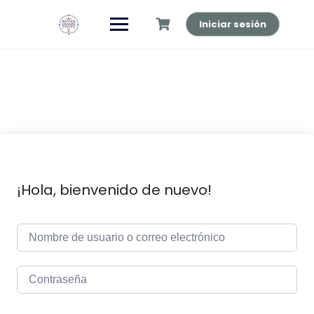
Saltar
al
Iniciar sesión
contenido
¡Hola, bienvenido de nuevo!