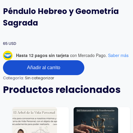
Péndulo Hebreo y Geometría
Sagrada
65
USD
Hasta 12 pagos sin tarjeta
con Mercado Pago.
Saber más
Péndulo
Añadir al carrito
Hebreo
y
Categoría:
Sin categorizar
Geometría
Sagrada
Productos relacionados
cantidad