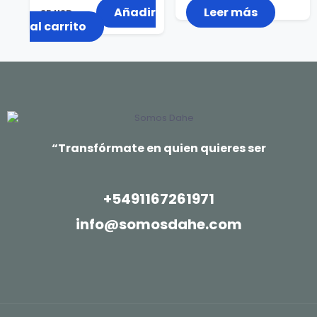
Añadir
Leer más
35
USD
al carrito
“Transfórmate en quien quieres ser
+5491167261971
info@somosdahe.com