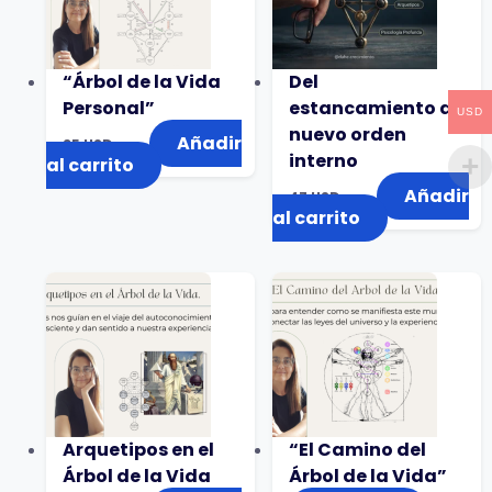
“Árbol de la Vida
Del
Personal”
estancamiento al
USD
nuevo orden
Añadir
35
USD
interno
al carrito
Añadir
47
USD
al carrito
Arquetipos en el
“El Camino del
Árbol de la Vida
Árbol de la Vida”